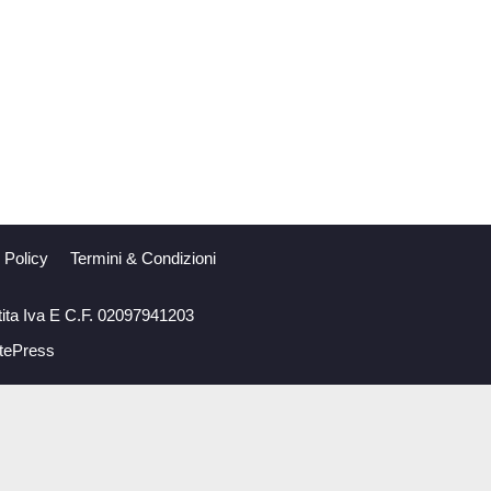
 Policy
Termini & Condizioni
tita Iva E C.F. 02097941203
tePress