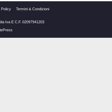
 Policy
Termini & Condizioni
tita Iva E C.F. 02097941203
tePress